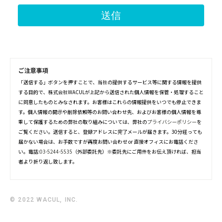
ご注意事項
「送信する」ボタンを押すことで、当社の提供するサービス等に関する情報を提供
する目的で、株式会社WACULが上記から送信された個人情報を保管・処理すること
に同意したものとみなされます。お客様はこれらの情報提供をいつでも停止できま
す。個人情報の開示や削除依頼等のお問い合わせ先、およびお客様の個人情報を尊
重して保護するための弊社の取り組みについては、弊社の
プライバシーポリシー
を
ご覧ください。送信すると、登録アドレスに完了メールが届きます。30分経っても
届かない場合は、お手数ですが再度お問い合わせ or 直接オフィスにお電話くださ
い。電話:
03-5244-5535
（外部委託先）※委託先にご用件をお伝え頂ければ、担当
者より折り返し致します。
© 2022 WACUL, INC.