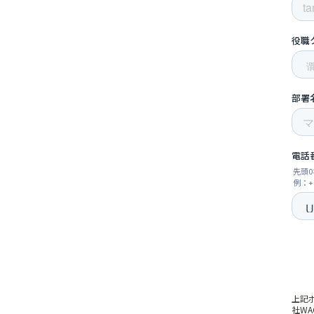
上記
社W