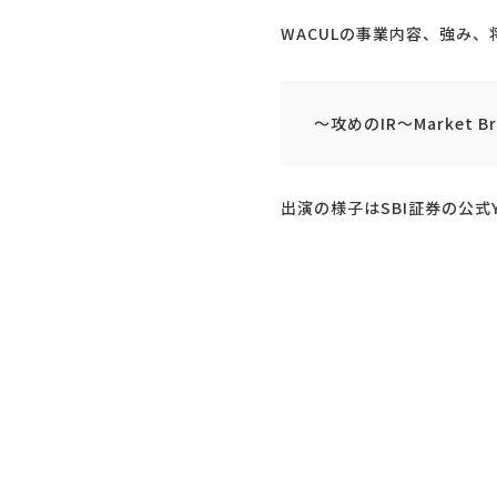
WACULの事業内容、強み
～攻めのIR～Market B
出演の様子はSBI証券の公式