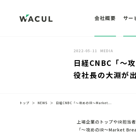
会社概要
サー
2022-05-11
MEDIA
日経CNBC「～攻め
役社長の大淵が
トップ
＞
NEWS
＞
日経CNBC「～攻めのIR～Market...
上場企業のトップやIR担当
「～攻めのIR～Market 