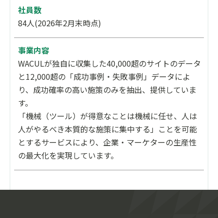
社員数
もご相談可能です。
84人(2026年2月末時点)
「施策が思うように進まない」「体制を見直した
い」といった段階でご相談いただくケースも多くあ
事業内容
ります。
WACULが独自に収集した40,000超のサイトのデータ
現状の体制や課題を踏まえ、最適な進め方を一緒に
と12,000超の「成功事例・失敗事例」データによ
整理いたします。
り、成功確率の高い施策のみを抽出、提供していま
す。
「機械（ツール）が得意なことは機械に任せ、人は
人がやるべき本質的な施策に集中する」ことを可能
とするサービスにより、企業・マーケターの生産性
の最大化を実現しています。