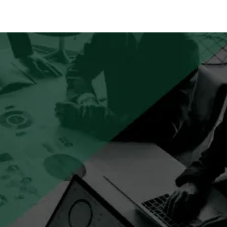
マーケティングの
勝ちパターン
を有する
プロジェクトマネージャー
が
貴社マーケティングの
成長を牽引
データと知見をもとに、
成果につながる意思決定を加速
プロジェクト推進に必要な
体制づくりまで支援
全体戦略から個別施策まで設計し
、プロジェクトを推進