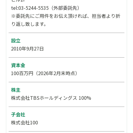
tel:
03-5244-5535
（外部委託先）
※委託先にご用件をお伝え頂ければ、担当者より折
Q.
費用感を教えてください
り返し致します。
A.
支援内容や関与範囲に応じて、最適なプランをご提
案いたします。
設立
2010年9月27日
Q.
どのようなPMがアサインされますか？
A.
プロジェクト内容や課題に応じて、適切な経験・ス
資本金
キルを持つPMをアサインします。
マーケティングやデータ活用などの専門知識を持つ
100百万円（2026年2月末時点）
メンバーが、プロジェクト推進を担います。
株主
株式会社TBSホールディングス 100%
Q.
どのようなタイミングで相談すれば良いです
か？
既存の依頼先がある場合でも相談可能です
子会社
か？
株式会社100
A.
プロジェクトの立ち上げ前はもちろん、すでに進行
中のプロジェクトや、既存のご依頼先がある場合で