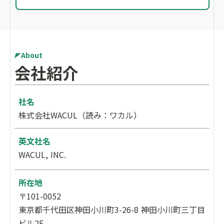
Q.
どこまで支援してもらえますか？
A.
戦略設計から施策実行、効果測定、改善まで一貫し
てご支援可能です。
具体的には、プロジェクト推進に必要な以下の領域
をカバーします。
About
・KPI設計・ロードマップ策定
会社紹介
・施策ディレクション・進行管理
・データ分析・レポーティング
・社内外の調整
社名
株式会社WACUL（読み：ワカル）
また、必要に応じて施策実装や制作領域まで対応可
能です。
英文社名
WACUL, INC.
Q.
社内メンバーとの役割分担はどうなります
か？
所在地
A.
貴社メンバーと役割を分担しながら進めます。
〒101-0052
WACULは主にプロジェクト推進・意思決定支援を担
東京都千代田区神田小川町3-26-8 神田小川町三丁目
い、社内リソースと連携しながら最適な体制を構築
します。
ビル2F