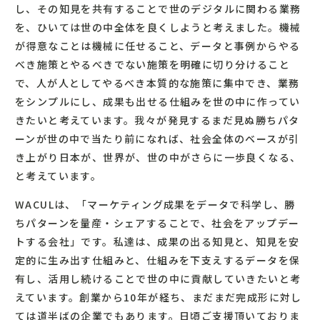
し、その知見を共有することで世のデジタルに関わる業務
を、ひいては世の中全体を良くしようと考えました。機械
が得意なことは機械に任せること、データと事例からやる
べき施策とやるべきでない施策を明確に切り分けること
で、人が人としてやるべき本質的な施策に集中でき、業務
をシンプルにし、成果も出せる仕組みを世の中に作ってい
きたいと考えています。我々が発見するまだ見ぬ勝ちパタ
ーンが世の中で当たり前になれば、社会全体のベースが引
き上がり日本が、世界が、世の中がさらに一歩良くなる、
と考えています。
WACULは、「マーケティング成果をデータで科学し、勝
ちパターンを量産・シェアすることで、社会をアップデー
トする会社」です。私達は、成果の出る知見と、知見を安
定的に生み出す仕組みと、仕組みを下支えするデータを保
有し、活用し続けることで世の中に貢献していきたいと考
えています。創業から10年が経ち、まだまだ完成形に対し
ては道半ばの企業でもあります。日頃ご支援頂いておりま