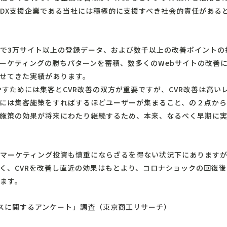
DX支援企業である当社には積極的に支援すべき社会的責任がある
まで3万サイト以上の登録データ、および数千以上の改善ポイント
ーケティングの勝ちパターンを蓄積、数多くのWebサイトの改善
させてきた実績があります。
やすためには集客とCVR改善の双方が重要ですが、CVR改善は高い
には集客施策をすればするほどユーザーが集まること、の２点から
た施策の効果が将来にわたり継続するため、本来、なるべく早期に
マーケティング投資も慎重にならざるを得ない状況下にあります
く、CVRを改善し直近の効果はもとより、コロナショックの回復
ます。
スに関するアンケート」調査（東京商工リサーチ）