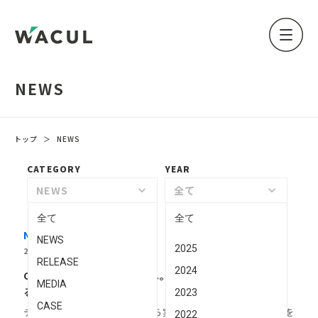
NEWS
トップ
＞
NEWS
CATEGORY
YEAR
NEWS
keyboard_arrow_down
全て
keyboard_arrow_down
全て
全て
NEWS
NEWS
2025
2026-07-15
RELEASE
2024
CVR約140％向上のその先へ。学校法人三幸学園が進め
MEDIA
るマーケティング全体最適
2023
CASE
データと知⾒を核に、戦略から実⾏までマーケティングDXを
2022