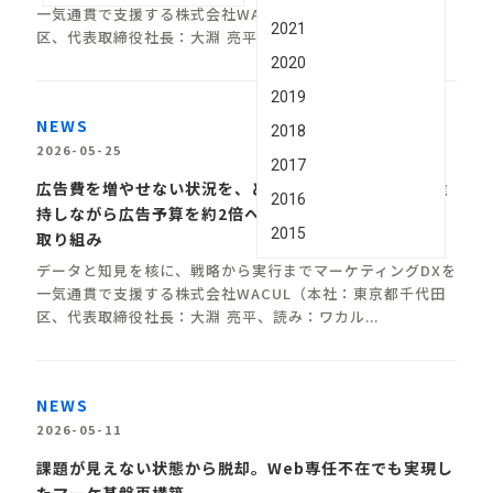
⼀気通貫で⽀援する株式会社WACUL（本社：東京都千代⽥
2021
区、代表取締役社⻑：⼤淵 亮平、読み：ワカル...
2020
2019
NEWS
2018
2026-05-25
2017
広告費を増やせない状況を、どう変えたのか。CPAを維
2016
持しながら広告予算を約2倍へ拡大した鈴廣かまぼこの
2015
取り組み
データと知⾒を核に、戦略から実⾏までマーケティングDXを
⼀気通貫で⽀援する株式会社WACUL（本社：東京都千代⽥
区、代表取締役社⻑：⼤淵 亮平、読み：ワカル...
NEWS
2026-05-11
課題が見えない状態から脱却。Web専任不在でも実現し