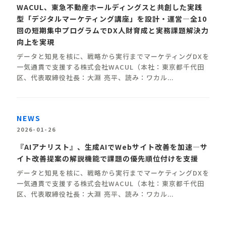
WACUL、東急不動産ホールディングスと共創した実践
型「デジタルマーケティング講座」を設計・運営―全10
回の短期集中プログラムでDX人財育成と実務課題解決力
向上を実現
データと知⾒を核に、戦略から実⾏までマーケティングDXを
⼀気通貫で⽀援する株式会社WACUL（本社：東京都千代⽥
区、代表取締役社⻑：⼤淵 亮平、読み：ワカル...
NEWS
2026-01-26
『AIアナリスト』、生成AIでWebサイト改善を加速—サ
イト改善提案の解説機能で課題の優先順位付けを支援
データと知⾒を核に、戦略から実⾏までマーケティングDXを
⼀気通貫で⽀援する株式会社WACUL（本社：東京都千代⽥
区、代表取締役社⻑：⼤淵 亮平、読み：ワカル...