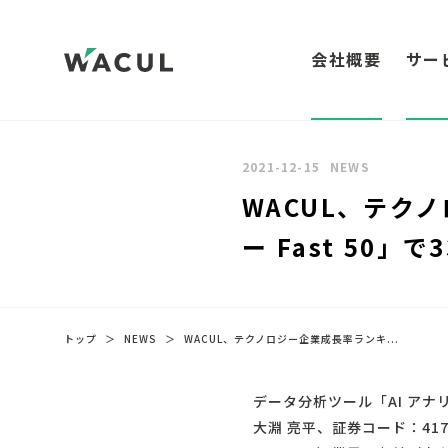
会社概要
サー
2021-12-15
NEWS
WACUL、テク
ー Fast 50」
トップ
＞
NEWS
＞
WACUL、テクノロジー企業成長率ランキ...
データ分析ツール「AI アナ
大淵 亮平、証券コード：4