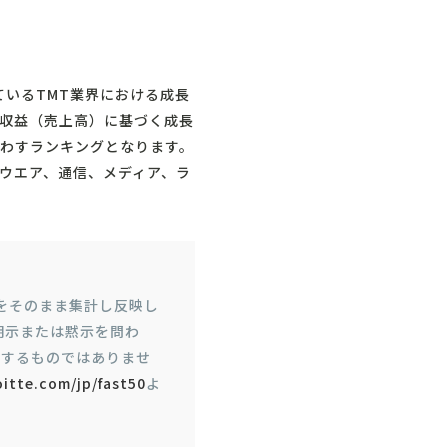
催しているTMT業界における成長
の収益（売上高）に基づく成長
わすランキングとなります。
ウエア、通信、メディア、ラ
回答をそのまま集計し反映し
、明示または黙示を問わ
りするものではありませ
itte.com/jp/fast50
よ