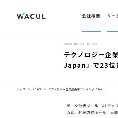
会社概要
サー
2023-05-22
NEWS
テクノロジー企業成長
Japan」で23
トップ
＞
NEWS
＞
テクノロジー企業成長率ランキング「Tec...
データ分析ツール「
AI アナ
カル、代表取締役社長：大淵