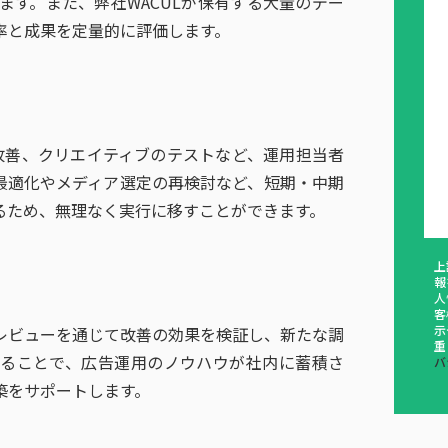
す。また、弊社WACULが保有する大量のデー
率と成果を定量的に評価します。
改善、クリエイティブのテストなど、運用担当者
最適化やメディア選定の再検討など、短期・中期
るため、無理なく実行に移すことができます。
上
報
人
客
示
レビューを通じて改善の効果を検証し、新たな調
重
めることで、広告運用のノウハウが社内に蓄積さ
バ
築をサポートします。