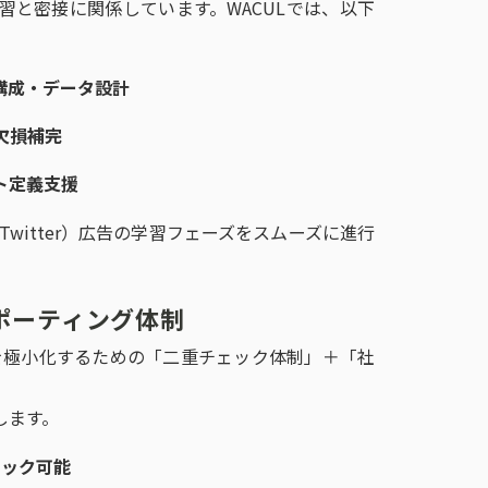
習と密接に関係しています。WACULでは、以下
構成・データ設計
の欠損補完
ト定義支援
やX（旧Twitter）広告の学習フェーズをスムーズに進行
ポーティング体制
を極小化するための「二重チェック体制」＋「社
します。
ェック可能