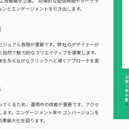
広告戦略を立案。 効果的な配信時間やターゲテ
ョンとエンゲージメントを引き出します。
作
ビジュアル表現が重要です。弊社のデザイナーが
た自然で魅力的なクリエイティブを提案します。
象を与えながらクリックへと導くアプローチを実
上
報
人
善
客
示
重
ってくるため、運用中の改善が重要です。アクセ
バ
します。エンゲージメント率やコンバージョンを
効果最大化を図ります。