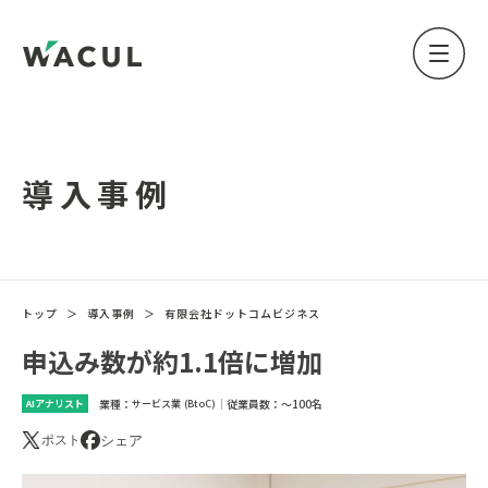
導入事例
トップ
＞
導入事例
＞
有限会社ドットコムビジネス
申込み数が約1.1倍に増加
業種：
｜
従業員数：
～100名
AIアナリスト
サービス業 (BtoC)
シェア
ポスト