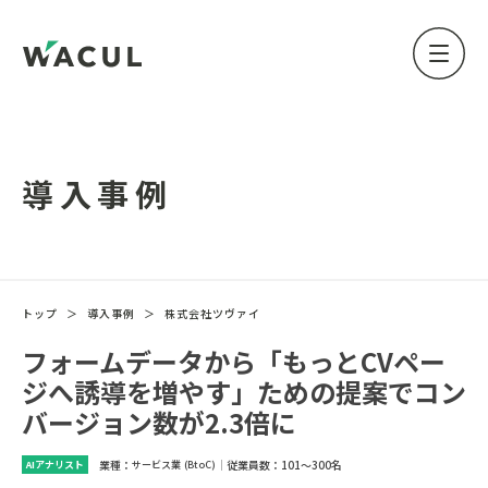
導入事例
トップ
＞
導入事例
＞
株式会社ツヴァイ
フォームデータから「もっとCVペー
ジへ誘導を増やす」ための提案でコン
バージョン数が2.3倍に
業種：
｜
従業員数：
101～300名
AIアナリスト
サービス業 (BtoC)