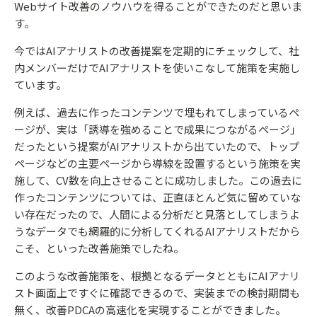
Webサイト改善のノウハウを得ることができたのだと思いま
す。
今ではAIアナリストの改善提案を定期的にチェックして、社
内メンバーだけでAIアナリストを使いこなして施策を実施し
ています。
例えば、過去に作ったコンテンツで埋もれてしまっているペ
ージが、実は「誘導を強めることで成果につながるページ」
だったという提案がAIアナリストから出ていたので、トップ
ページなどの主要ページから導線を設置するという施策を実
施して、CV数を向上させることに成功しました。この過去に
作ったコンテンツについては、正直ほとんど気に留めていな
い存在だったので、人間による分析だと見落としてしまうよ
うなデータでも網羅的に分析してくれるAIアナリストだから
こそ、といった改善施策でしたね。
このような改善施策を、根拠となるデータとともにAIアナリ
スト画面上ですぐに確認できるので、実装までの検討期間も
無く、改善PDCAの高速化を実現することができました。