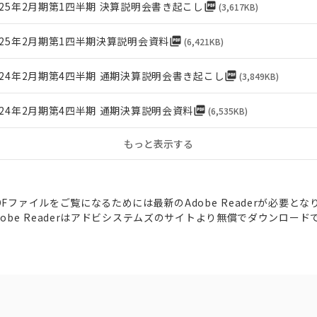
025年2月期第1四半期 決算説明会書き起こし
picture_as_pdf
(
3,617KB
)
025年2月期第1四半期決算説明会資料
picture_as_pdf
(
6,421KB
)
024年2月期第4四半期 通期決算説明会書き起こし
picture_as_pdf
(
3,849KB
)
024年2月期第4四半期 通期決算説明会資料
picture_as_pdf
(
6,535KB
)
もっと表示する
DFファイルをご覧になるためには最新のAdobe Readerが必要とな
dobe Readerはアドビシステムズのサイトより無償でダウンロード