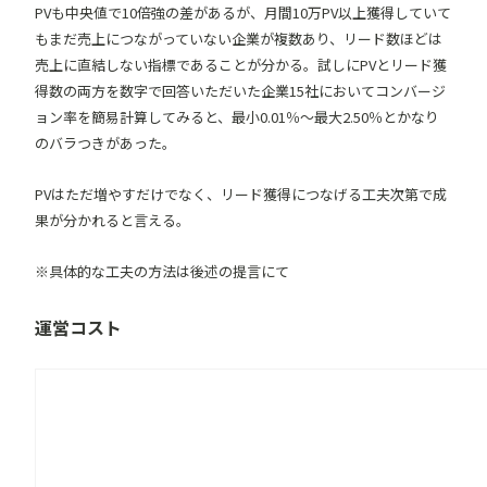
PVも中央値で10倍強の差があるが、月間10万PV以上獲得していて
もまだ売上につながっていない企業が複数あり、リード数ほどは
売上に直結しない指標であることが分かる。試しにPVとリード獲
得数の両方を数字で回答いただいた企業15社においてコンバージ
ョン率を簡易計算してみると、最小0.01％〜最大2.50％とかなり
のバラつきがあった。
PVはただ増やすだけでなく、リード獲得につなげる工夫次第で成
果が分かれると言える。
※具体的な工夫の方法は後述の提言にて
運営コスト