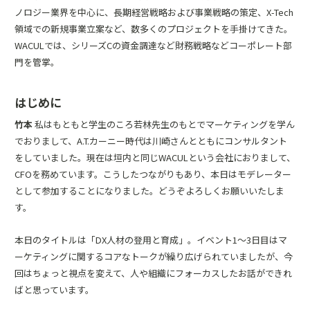
ノロジー業界を中心に、長期経営戦略および事業戦略の策定、X-Tech
領域での新規事業立案など、数多くのプロジェクトを手掛けてきた。
WACULでは、シリーズCの資金調達など財務戦略などコーポレート部
門を管掌。
はじめに
竹本
私はもともと学生のころ若林先生のもとでマーケティングを学ん
でおりまして、A.T.カーニー時代は川崎さんとともにコンサルタント
をしていました。現在は垣内と同じWACULという会社におりまして、
CFOを務めています。こうしたつながりもあり、本日はモデレーター
として参加することになりました。どうぞよろしくお願いいたしま
す。
本日のタイトルは「DX人材の登用と育成」。イベント1〜3日目はマ
ーケティングに関するコアなトークが繰り広げられていましたが、今
回はちょっと視点を変えて、人や組織にフォーカスしたお話ができれ
ばと思っています。