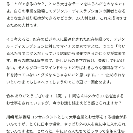
ることができるのか？」という大きなテーマをはらんだものなんです
よ。自らの事業を破壊してデジタル・ディスラプションの勝者となる
ような生き残り転換ができるかどうか。DX人材とは、これを成功させ
るための人材です。
そう考えると、既存のビジネスに最適化された既存組織って、デジタ
ル・ディスラプションに対してマイナス要素ですよね。つまり「今い
る私たちではダメだ」っていう認識から出発できるかどうかが重要で
す。自らの成功体験を捨て、新しいものを学び続け、失敗してもめげ
ない。そんなグロースマインドセットと呼ばれるような強固なマイン
ドを持っていないとダメなんじゃないかと思います。……止められな
いといつまでもしゃべってしまうのでこの辺で一回止めます。
竹本
ありがとうございます（笑）。川崎さんは外からDXを推進する
お仕事をされていますが、今のお話も踏まえどう感じられますか？
川崎
私は戦略コンサルタントとして大手企業とお仕事をする機会が多
いんですが、とくに日本の場合、やっぱり外の人を急に中に入れられ
ないんですよね。となると、中にいる人たちでどうやって変革を仕掛