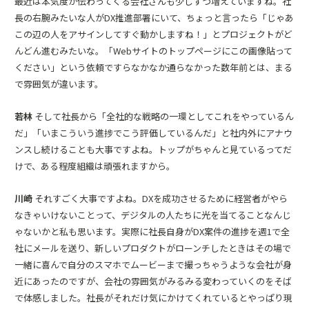
最近は本気度が伝わってくる会社さんも少しずつ増えていますね。社
長の右腕みたいな人がDX推進部署にいて、ちょっと言ったら「じゃあ
この辺の人をアサインしてすぐ動かしますね！」とプロジェクトがど
んどん進むみたいな。「Webサイトのトップページにこの画像貼って
ください」という依頼ですらなかなか通らなかった数年前とは、まる
で雰囲気が違います。
若林
そして社長から「全社的な戦略の一環としてこれをやっているん
だ」「いまこういう進捗でこう評価しているんだ」と社内外にアナウ
ンスし続けることも大事ですよね。トップがちゃんと見ているってだ
けで、ある程度組織は頑張れますから。
川崎
それすごく大事ですよね。DXを成功させるために経営者がやら
なきゃいけないことって、デジタルの人たちに光を当てることなんじ
ゃないかと私も思います。実際に社長自身がDX案件の進捗を週1で全
社にメールを送り、新しいプロダクトがローンチしたときはその場で
一緒に喜んで自分のスマホでムービーまで撮っちゃうような会社が身
近にあったのですが、会社の雰囲気がみるみる変わっていくのをそば
で体感しました。社長がそれだけ気にかけてくれているとやっぱり現