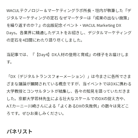
WACULテクノロジー＆マーケティングラボ所長・垣内が執筆した
『デ
ジタルマーケティングの定石 なぜマーケターは「成果の出ない施策」
を繰り返すのか？』
の出版記念イベント・WACUL Marketing DX
Days。各業界に精通したゲストをお招きし、デジタルマーケティング
の定石を4日間にわたり語り尽くしました。
当記事では、『【Day4】DX人材の登用と育成』の様子をお届けしま
す。
「DX（デジタルトランスフォーメーション）」は今まさに各所でさま
ざまな議論が展開されている概念ですが、当イベントではDXに携わる
大学教授とコンサルタントが結集し、各々の知見を語っていただきま
した。京都大学若林先生による壮大なスケールでのDXの捉え方や、
A.T.カーニー川崎さんによる「よくあるDXの失敗例」の数々は見どこ
ろです。ぜひお楽しみください。
パネリスト