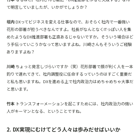
て明言していましたが、いかがでしょうか？
垣内
DXってビジネスを変える仕事なので、おそらく社内で一番強い
花形の部署が担うべきなんですよ。社長がなんとなくITっぽい人を集
めたようなDX推進部署も正直あるじゃないですか。そういう場合はど
う手伝っていこうかなって思いますよね。川崎さんもそういうご経験
ありますよね？
川崎
ちょっと発言しづらいですか（笑）花形部署で顔が利く人を一本
釣りで連れてきて、社内調整役に任命するっていうのはすごく重要だ
と私も思いますね。DXを進める上で社内政治力はめちゃめちゃ大事だ
と思います。
竹本
トランスフォーメーションを起こすためには、社内政治力の強い
人がキーマンとなる、ということですね。
2. DX実現にむけてどう人々は歩みだせばいいか