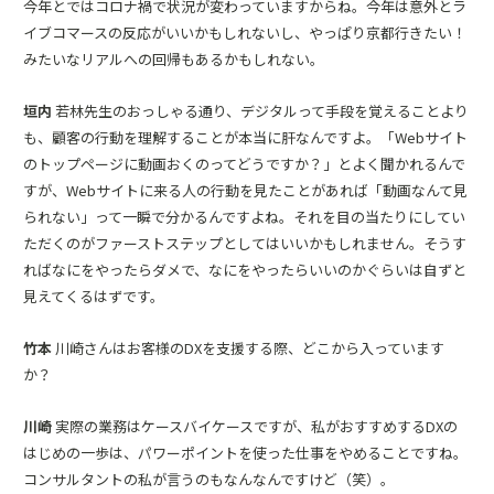
今年とではコロナ禍で状況が変わっていますからね。今年は意外とラ
イブコマースの反応がいいかもしれないし、やっぱり京都行きたい！
みたいなリアルへの回帰もあるかもしれない。
垣内
若林先生のおっしゃる通り、デジタルって手段を覚えることより
も、顧客の行動を理解することが本当に肝なんですよ。「Webサイト
のトップページに動画おくのってどうですか？」とよく聞かれるんで
すが、Webサイトに来る人の行動を見たことがあれば「動画なんて見
られない」って一瞬で分かるんですよね。それを目の当たりにしてい
ただくのがファーストステップとしてはいいかもしれません。そうす
ればなにをやったらダメで、なにをやったらいいのかぐらいは自ずと
見えてくるはずです。
竹本
川崎さんはお客様のDXを支援する際、どこから入っています
か？
川崎
実際の業務はケースバイケースですが、私がおすすめするDXの
はじめの一歩は、パワーポイントを使った仕事をやめることですね。
コンサルタントの私が言うのもなんなんですけど（笑）。