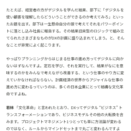
たとえば、経営者の方がデジタルを学んだ結果、部下に「デジタルを
使い顧客を理解したらどういうことができるのか考えてみろ」といっ
たお題を出す。部下は一生懸命自分の頭で考えてそれをパワーポイン
トに落とし込み社長に報告する。その結果旧来型のロジックで組み立
てられたさまざまなものがDXの計画に盛り込まれてしまう。と、そん
なことが非常によく起こります。
やっぱりプランニングからはじまる仕事の進め方ってデジタルに向か
ないはずなんですよ。定石を学び、それを実行して、結果がなにを意
味するのかをみんなで考えながら改善する、という仕事のやり方に変
えていかなければならない。計画経済の世界からアジャイルな仕事の
進め方に変わるっていうのは、多くの日本企業にとって結構な文化革
命ですよね。
若林
「文化革命」と言われたとおり、DXってデジタル “ビジネス” ト
ランスフォーメーションであり、ビジネスモデルその他の大転換を含
みます。プロジェクトマネジメント1つとっても単に方法論が変わる
のではなく、ルールからマインドセットまで丸ごと変わるんですよ