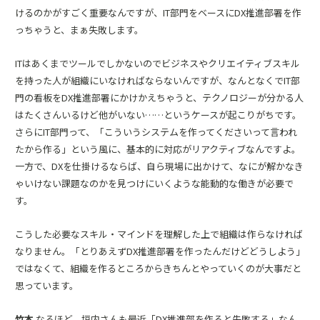
けるのかがすごく重要なんですが、IT部門をベースにDX推進部署を作
っちゃうと、まぁ失敗します。
ITはあくまでツールでしかないのでビジネスやクリエイティブスキル
を持った人が組織にいなければならないんですが、なんとなくでIT部
門の看板をDX推進部署にかけかえちゃうと、テクノロジーが分かる人
はたくさんいるけど他がいない……というケースが起こりがちです。
さらにIT部門って、「こういうシステムを作ってくださいって言われ
たから作る」という風に、基本的に対応がリアクティブなんですよ。
一方で、DXを仕掛けるならば、自ら現場に出かけて、なにが解かなき
ゃいけない課題なのかを見つけにいくような能動的な働きが必要で
す。
こうした必要なスキル・マインドを理解した上で組織は作らなければ
なりません。「とりあえずDX推進部署を作ったんだけどどうしよう」
ではなくて、組織を作るところからきちんとやっていくのが大事だと
思っています。
竹本
なるほど。垣内さんも最近「
DX推進部を作ると失敗する
」なん