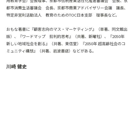
用教育学会）会長理事、京都市伝統産業活性化推進審議会 会長、京
都市消費生活審議会 会長、京都市商業アドバイザリー会議 議長、
特定非営利活動法人 教育のためのTOC日本支部 理事長など。
おもな著書に『顧客志向のマス・マーケティング』（単著、同文館出
版）、『ワードマップ 批判的思考』（共著、新曜社）、『2050年
新しい地域社会を創る』（共著、東信堂）『2050年 超高齢社会のコ
ミュニティ構想』（共著、岩波書店）などがある。
川崎 健史