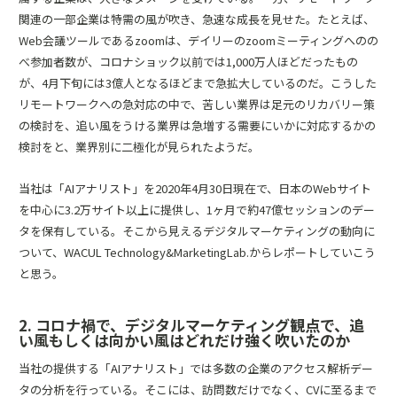
関連の一部企業は特需の風が吹き、急速な成長を見せた。たとえば、
Web会議ツールであるzoomは、デイリーのzoomミーティングへのの
べ参加者数が、コロナショック以前では1,000万人ほどだったもの
が、4月下旬には3億人となるほどまで急拡大しているのだ。こうした
リモートワークへの急対応の中で、苦しい業界は足元のリカバリー策
の検討を、追い風をうける業界は急増する需要にいかに対応するかの
検討をと、業界別に二極化が見られたようだ。
当社は「
AIアナリスト
」を2020年4月30日現在で、日本のWebサイト
を中心に3.2万サイト以上に提供し、1ヶ月で約47億セッションのデー
タを保有している。そこから見えるデジタルマーケティングの動向に
ついて、WACUL Technology&MarketingLab.からレポートしていこう
と思う。
2. コロナ禍で、デジタルマーケティング観点で、追
い風もしくは向かい風はどれだけ強く吹いたのか
当社の提供する「
AIアナリスト
」では多数の企業のアクセス解析デー
タの分析を行っている。そこには、訪問数だけでなく、CVに至るまで