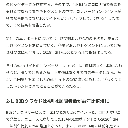
のビッグデータが存在する。その中で、今回は特にコロナ禍で影響を
受けたであろう業界やセグメントの中で、コンバージョンポイントが
極端な事例ではない100サイトをピックアップして、分析を行ったの
で、その結果を報告したい。
第1回の本レポートにおいては、訪問数およびCVRの推移を、業界お
よびセグメント別に見ていく。各業界およびセグメントについては複
数社の数値を合算し、2019年2月を100とする形で指数化してる。
各社のWebサイトのコンバージョン（CV）は、資料請求やお問い合わ
せなど、様々ではあるため、平均値はあくまで参考データとなる。た
だ、今回集計対象としたWebサイトのCVに違いはあれど、ざっくりと
したトレンドは見てとることができるだろう。
2-1. B2Bクラウドは4月は訪問者数が前年比倍増に
B2Bクラウドサービスは、図1のとおり150ポイントと、コロナが中国
で発生し、ニュースになりだした12月の100ポイントから2020年2月
には前年比約30%の増加となった。また、2020年4月には前年比では