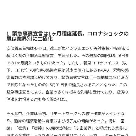
1. 緊急事態宣言は1ヶ月程度延長。コロナショックの
風は業界別に二極化
安倍晋三首相は4月7日、改正新型インフルエンザ等対策特別措置法に
基づく初の「緊急事態宣言」を発令した。その最初の期限は5月6日ま
での1ヶ月間というものであった。しかし、新型コロナウイルス（以
下、コロナ）の新規の感染者数は減少の傾向にあるものの、累積の感
染者数は依然増え続けており、緊急事態宣言は（一部地域は5/14時点
で解除となったものの）5月31日まで延長されることとなった。この
緊急事態宣言により、企業の多くは様々な影響を受けており、経済の
停滞を危惧する声も多く聞かれた。
そんな中、企業は当初、リモートワークへの移行作業がメインとな
り、通常の経済活動は自粛および様子見の傾向があった。特に「密
閉」「密集」「密接」の3要素が絡む「３密業界」と呼ばれる業界に
属する企業は、大きなダメージを受けている。一方、リモートワーク