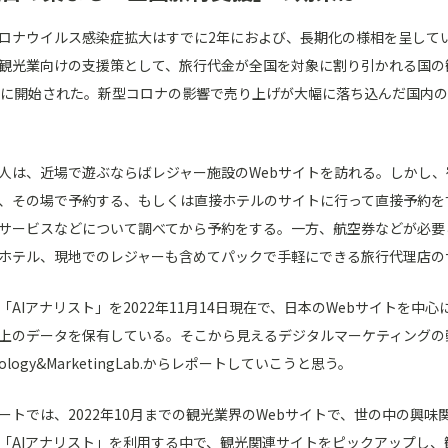
ロナウイルス感染症拡大はすでに2年におよび、長期化の様相を呈して
観光業向けの支援策として、旅行代金が全国を対象に割り引かれる国の観
日に開始された。新型コロナの影響で売り上げが大幅に落ち込んだ国内
人は、近場で遊ぶならばレジャー施設のWebサイトを訪れる。しかし
、その場で予約する、もしくは直接ホテルのサイトに行って直接予約を
サービスなどについて調べてから予約をする。一方、航空券などが必要
ホテル、現地でのレジャーも含めてパックで手軽にできる旅行代理店の
「AIアナリスト」を2022年11月14日現在で、日本のWebサイトを中心
上のデータを保有している。そこから見えるデジタルマーケティングの動
nology&MarketingLab.からレポートしていこうと思う。
ートでは、2022年10月までの観光業界のWebサイトで、世の中の興
「AIアナリスト」を利用する中で、観光関連サイトをピックアップし