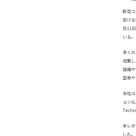
新型コ
受ける
月11
いる。
多くの
収集し
設備や
空券や
当社は
ョン以
Tech
本レポ
した。