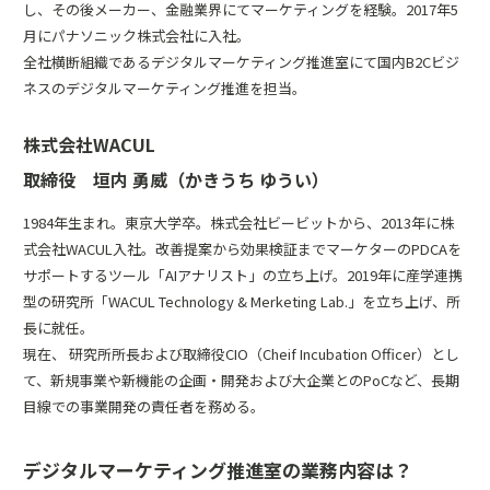
し、その後メーカー、金融業界にてマーケティングを経験。2017年5
月にパナソニック株式会社に入社。
全社横断組織であるデジタルマーケティング推進室にて国内B2Cビジ
ネスのデジタルマーケティング推進を担当。
株式会社WACUL
取締役 垣内 勇威（かきうち ゆうい）
1984年生まれ。東京大学卒。株式会社ビービットから、2013年に株
式会社WACUL入社。改善提案から効果検証までマーケターのPDCAを
サポートするツール「
AIアナリスト
」の立ち上げ。2019年に産学連携
型の研究所「WACUL Technology & Merketing Lab.」を立ち上げ、所
長に就任。
現在、 研究所所長および取締役CIO（Cheif Incubation Officer）とし
て、新規事業や新機能の企画・開発および大企業とのPoCなど、長期
目線での事業開発の責任者を務める。
デジタルマーケティング推進室の業務内容は？