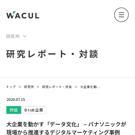
keyboard_arrow_down
研究所
研究レポート・対談
トップ
＞
研究所
＞
研究レポート・対談
＞
大企業を動...
2020.07.15
対談
BtoB企業
大企業を動かす「データ文化」 – パナソニックが
現場から推進するデジタルマーケティング事例