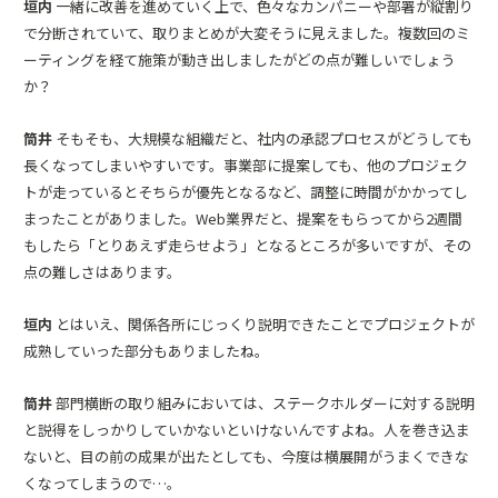
垣内
一緒に改善を進めていく上で、色々なカンパニーや部署が縦割り
で分断されていて、取りまとめが大変そうに見えました。複数回のミ
ーティングを経て施策が動き出しましたがどの点が難しいでしょう
か？
筒井
そもそも、大規模な組織だと、社内の承認プロセスがどうしても
長くなってしまいやすいです。事業部に提案しても、他のプロジェク
トが走っているとそちらが優先となるなど、調整に時間がかかってし
まったことがありました。Web業界だと、提案をもらってから2週間
もしたら「とりあえず走らせよう」となるところが多いですが、その
点の難しさはあります。
垣内
とはいえ、関係各所にじっくり説明できたことでプロジェクトが
成熟していった部分もありましたね。
筒井
部門横断の取り組みにおいては、ステークホルダーに対する説明
と説得をしっかりしていかないといけないんですよね。人を巻き込ま
ないと、目の前の成果が出たとしても、今度は横展開がうまくできな
くなってしまうので…。