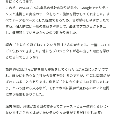
みにくくなります。
この点、WACULさんは業界の他社の取り組みや、Googleアナリティ
クスと連携した実際のデータをもとに施策を提示してくれました。す
べてデータをベースにした提案であるため、皆が納得しやすかったで
すね。個人的には一切の無駄を排除して、最速でプロジェクトを回
し、横展開していきたかったので助かりました。
垣内
「とにかく速く動く」という筒井さんの考え方は、一緒にいてす
ごく伝わってきました。他にもプロジェクトが進み出した理由を挙げ
るなら何でしょうか？
筒井
WACULさんが的を射た提案をしてくれた点が本当に大きいです
ね。ほかにも色々な会社から提案を受けるのですが、中には問題点が
ずれていることもあります。例えば「とにかくまずはUIを直しましょ
う」という話から入るなど、それで本当に数字が変わるのか？と疑問
に思う提案もありました。
垣内
実際、意味があるUIの変更ってファーストビュー改善くらいじゃ
ないですか？あとはだいたい何かやった気がするだけですね(笑)