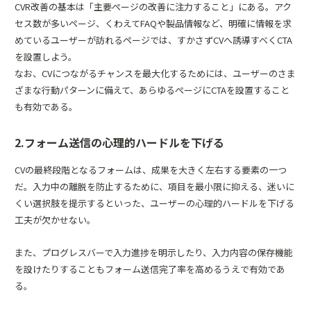
CVR改善の基本は「主要ぺージの改善に注力すること」にある。アク
セス数が多いページ、くわえてFAQや製品情報など、明確に情報を求
めているユーザーが訪れるページでは、すかさずCVへ誘導すべくCTA
を設置しよう。
なお、CVにつながるチャンスを最大化するためには、ユーザーのさま
ざまな行動パターンに備えて、あらゆるぺージにCTAを設置すること
も有効である。
2.フォーム送信の心理的ハードルを下げる
CVの最終段階となるフォームは、成果を大きく左右する要素の一つ
だ。入力中の離脱を防止するために、項目を最小限に抑える、迷いに
くい選択肢を提示するといった、ユーザーの心理的ハードルを下げる
工夫が欠かせない。
また、プログレスバーで入力進捗を明示したり、入力内容の保存機能
を設けたりすることもフォーム送信完了率を高めるうえで有効であ
る。