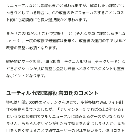
リニューアルなどは考慮必要かと思われますが、解決したい課題がは
っきりとしている場合は、CVR改善のみにフォーカスすることはコス
ト的にも期間的にも良い選択肢かと思われます。
また「このUXだね！これで完璧！」と（そんな簡単に課題は解決しな
い……）、一度の改修で最適解は出辛く、改善後の運用の中でもUIUX
改善の調整は必須となります。
継続的にマーケ担当、UIUX担当、テクニカル担当（テックリード）な
ど各ポジションが共に調整し会話し改善へと導くマネジメントも重要
なポイントとなります。
ユーティル 代表取締役 岩田氏のコメント
弊社は年間5,000件のマッチングを通じて、多種多様なWebサイト制
作の事例を見てきましたが、「デザインを一新すれば売上が伸びる」
という安易な発想でフルリニューアルに踏み切るケースが少なくあり
ません。もちろんデザインがもたらす効果を否定はしませんが、見た
目を大きく変えることで既存ユーザーの混乱を招いたり、運用コスト