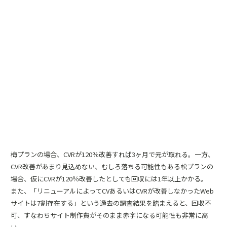
梅プランの場合、CVRが120％改善すれば3ヶ月で元が取れる。一方、
CVR改善があまり見込めない、むしろ落ちる可能性もある松プランの
場合、仮にCVRが120％改善したとしても回収には1年以上かかる。
また、「リニューアルによってCVあるいはCVRが改善しなかったWeb
サイトは7割存在する」という過去の調査結果を踏まえると、回収不
可、すなわちサイト制作費がそのまま赤字になる可能性も非常に高