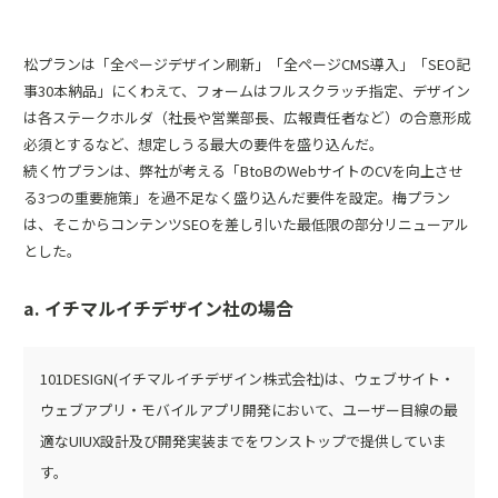
松プランは「全ページデザイン刷新」「全ページCMS導入」「SEO記
事30本納品」にくわえて、フォームはフルスクラッチ指定、デザイン
は各ステークホルダ（社長や営業部長、広報責任者など）の合意形成
必須とするなど、想定しうる最大の要件を盛り込んだ。
続く竹プランは、弊社が考える「BtoBのWebサイトのCVを向上させ
る3つの重要施策」を過不足なく盛り込んだ要件を設定。梅プラン
は、そこからコンテンツSEOを差し引いた最低限の部分リニューアル
とした。
a. イチマルイチデザイン社の場合
101DESIGN(イチマルイチデザイン株式会社)は、ウェブサイト・
ウェブアプリ・モバイルアプリ開発において、ユーザー目線の最
適なUIUX設計及び開発実装までをワンストップで提供していま
す。