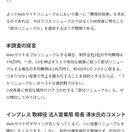
い。
よってWebサイトリニューアルにおいて第一に「費用対効果」を求め
るのであれば、やはりフルリニューアルではなくCVR改善に特化した
「部分リニューアル」を選択するほうが賢明である。
本調査の提言
Webサイトをフルリニューアルする場合、制作会社3社の平均費用は
776万円。一方、CVを伸ばすうえで有効な施策に絞って部分リニュー
アルする場合の平均費用は195万円と、約4分の1のコストに収まる。
つまり少ない投資で売上を最大化することを目的とするならば、「フ
ルリニューアル」はベストな選択肢ではない。
CVR改善に有効な箇所だけテコ入れする「部分リニューアル」も、ぜ
ひ検討してみてほしい。
インプレス 取締役 法人営業局 局長 清水氏のコメント
Webサイトのデザインが古くなってくると、つい全面リニューアルを
検討したくなります。しかし、目的や優先順位を整理せず、社内のコ