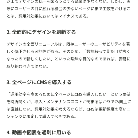
ジまでデザインの統一を図ろうとする企業は少なくない。しかし、実
際にユーザーの目に触れる機会の少ないページにまで工数をかけるこ
とは、費用対効果においてはマイナスである。
2. 全面的にデザインを刷新する
デザインの全面リニューアルは、既存ユーザーのユーザビリティを著
しく低下させる可能性がある。そのため、「数年経って見た目が古く
なったので新しくしたい」といった曖昧な目的なのであれば、安易に
取り組むべきではない。
3. 全ページにCMSを導入する
「運用効率を高めるために全ページにCMSを導入したい」という要望
を時折聞くが、導入・メンテナンスコストが高まるばかりでCV向上に
は直結しない。費用対効果を考えるならば、CMSは更新頻度の高いコ
ンテンツに限定して導入すべきである。
4. 動画や図表を過剰に用いる