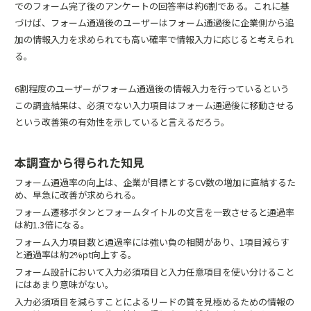
でのフォーム完了後のアンケートの回答率は約6割である。これに基
づけば、フォーム通過後のユーザーはフォーム通過後に企業側から追
加の情報入力を求められても高い確率で情報入力に応じると考えられ
る。
6割程度のユーザーがフォーム通過後の情報入力を行っているという
この調査結果は、必須でない入力項目はフォーム通過後に移動させる
という改善策の有効性を示していると言えるだろう。
本調査から得られた知見
フォーム通過率の向上は、企業が目標とするCV数の増加に直結するた
め、早急に改善が求められる。
フォーム遷移ボタンとフォームタイトルの文言を一致させると通過率
は約1.3倍になる。
フォーム入力項目数と通過率には強い負の相関があり、1項目減らす
と通過率は約2%pt向上する。
フォーム設計において入力必須項目と入力任意項目を使い分けること
にはあまり意味がない。
入力必須項目を減らすことによるリードの質を見極めるための情報の