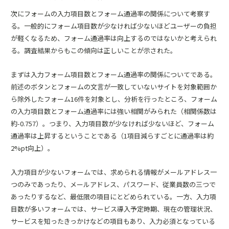
次にフォームの入力項目数とフォーム通過率の関係について考察す
る。一般的にフォーム項目数が少なければ少ないほどユーザーの負担
が軽くなるため、フォーム通過率は向上するのではないかと考えられ
る。調査結果からもこの傾向は正しいことが示された。
まずは入力フォーム項目数とフォーム通過率の関係についてである。
前述のボタンとフォームの文言が一致していないサイトを対象範囲か
ら除外したフォーム16件を対象とし、分析を行ったところ、フォーム
の入力項目数とフォーム通過率には強い相関がみられた（相関係数は
約-0.757）。つまり、入力項目数が少なければ少ないほど、フォーム
通過率は上昇するということである（1項目減らすごとに通過率は約
2%pt向上）。
入力項目が少ないフォームでは、求められる情報がメールアドレス一
つのみであったり、メールアドレス、パスワード、従業員数の三つで
あったりするなど、最低限の項目にとどめられている。一方、入力項
目数が多いフォームでは、サービス導入予定時期、現在の管理状況、
サービスを知ったきっかけなどの項目もあり、入力必須となっている