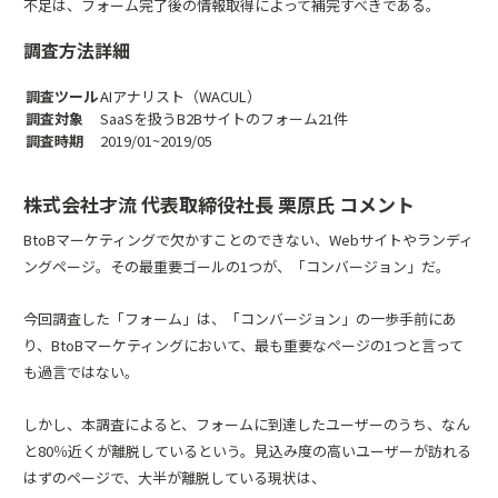
不足は、フォーム完了後の情報取得によって補完すべきである。
調査方法詳細
調査ツール
AIアナリスト
（WACUL）
調査対象
SaaSを扱うB2Bサイトのフォーム21件
調査時期
2019/01~2019/05
株式会社才流 代表取締役社長 栗原氏 コメント
BtoBマーケティングで欠かすことのできない、Webサイトやランディ
ングページ。その最重要ゴールの1つが、「コンバージョン」だ。
今回調査した「フォーム」は、「コンバージョン」の一歩手前にあ
り、BtoBマーケティングにおいて、最も重要なページの1つと言って
も過言ではない。
しかし、本調査によると、フォームに到達したユーザーのうち、なん
と80％近くが離脱しているという。見込み度の高いユーザーが訪れる
はずのページで、大半が離脱している現状は、