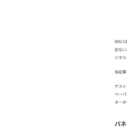
WAC
出ない
ジタル
当記事
ゲスト
ペーパ
ターが
パネ