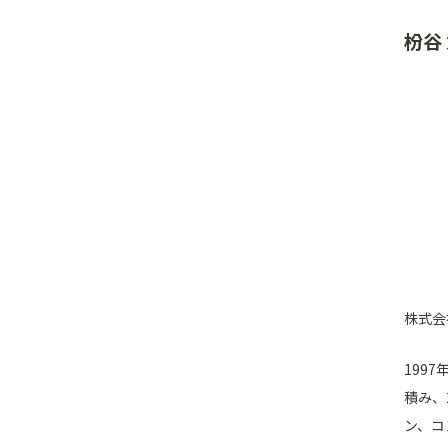
枌谷
株式会
199
積み、
ン、コ