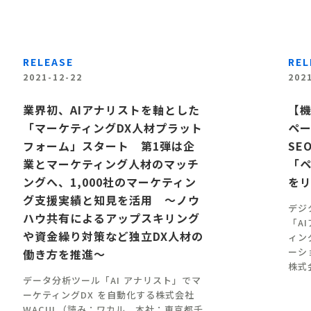
RELEASE
REL
2021-12-22
202
業界初、AIアナリストを軸とした
【機
「マーケティングDX人材プラット
ペ
フォーム」スタート 第1弾は企
SE
業とマーケティング人材のマッチ
「
ングへ、1,000社のマーケティン
を
グ支援実績と知見を活用 〜ノウ
デジ
ハウ共有によるアップスキリング
「A
や資金繰り対策など独立DX人材の
ィン
ーシ
働き方を推進〜
株式会
データ分析ツール「AI アナリスト」でマ
ーケティングDX を自動化する株式会社
WACUL（読み：ワカル、本社：東京都千