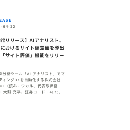
EASE
2-04-12
能リリース】AIアナリスト、
場におけるサイト偏差値を導出
る「サイト評価」機能をリリー
タ分析ツール「AI アナリスト」でマ
ティングDXを自動化する株式会社
CUL（読み：ワカル、代表取締役
O：大淵 亮平、証券コード：4173、