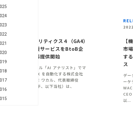
025
024
RELEASE
REL
023
2022-05-19
202
022
Googleアナリティクス４（GA4）
【機
021
への移行支援サービスをBtoB企
市
020
業向けに無料提供開始
す
019
ス
データ分析ツール「AI アナリスト」でマ
018
ーケティングDX を自動化する株式会社
デー
WACUL（読み：ワカル、代表取締役
017
ーケ
CEO：大淵 亮平、以下当社）は、
WA
016
Goog...
CE
015
以...