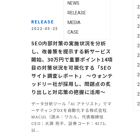
NEWS
2
RELEASE
2
RELEASE
MEDIA
2
2022-05-25
CASE
2
SEO内部対策の実施状況を分析
2
し、改善策を提示する新サービス
2
開始。30万円で重要ポイント14項
2
目の対策状況を可視化する「SEO
サイト調査レポート」 〜ウォンテ
2
ッドリー社が採用し、問題点の炙
2
り出しと対応策の把握に活用〜
2
データ分析ツール「AI アナリスト」でマ
2
ーケティングDXを自動化する株式会社
WACUL（読み：ワカル、代表取締役
CEO：大淵 亮平、証券コード：4173、
以...