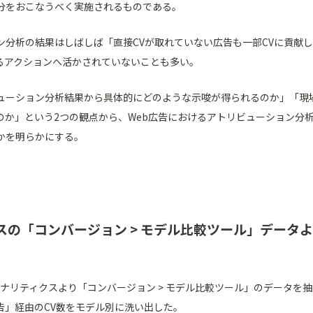
分をおこなうべく実施されるものである。
ン分析の結果はしばしば「直接CVが取れていない広告も一部CVに貢献
るアクションへ活かされていないことも多い。
ューション分析結果から具体的にどのような示唆が得られるのか」「現
のか」という2つの観点から、Web広告におけるアトリビューション分
かを明らかにする。
ティクスの「コンバージョン > モデル比較ツール」デー
eアナリティクスより「コンバージョン > モデル比較ツール」のデータを
告」経由のCV数をモデル別に洗い出した。