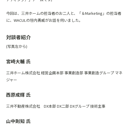
今回は、三井ホームの担当者のお二人と、「＆Marketing」の担当者
に、WACULの垣内勇威がお話を伺いました。
対談者紹介
(写真左から)
宮崎大輔 氏
三井ホーム株式会社 経営企画本部 事業創造部 事業創造グループ マネ
ジャー
西原成輝 氏
三井不動産株式会社 DX本部 DX二部 DXグループ 技術主事
山中則知 氏