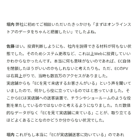
垣内
弊社に初めてご相談いただいたきっかけも「まずはオンラインス
トアのデータをちゃんと把握したい」でしたよね。
佐藤
はい。投資判断しようにも、社内を説得できる材料が何もない状
態でした。そのためシステム更改など、これ以上Webに投資していい
かわからなかったんです。本当に何も意味がないのであれば、EC自体
を閉鎖したほうがいいのかもしれないと考えたりも。ただ、ECのPV
は右肩上がりで、当時も数百万のアクセスがありました。
実店舗からも「ECを見て来店するお客さんがいる」という声を聞いて
いましたので、何かしら役に立っているのではと思っていました。そ
こからECは実店舗への送客装置で、チラシやショールームのような役
割を果たしているのではないかと考えるようになりました。ただ数値
的なデータがなく「ECを見て実店舗に来ている」ことが、取り立てる
ほどよくあることなのかどうか分からない状況でした。
垣内
これがもし本当に「ECが実店舗送客に効いている」のであれ