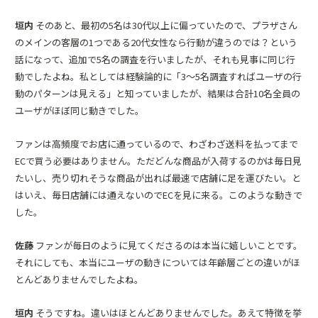
垣内
そのあと、最初の5名は30代以上に偏っていたので、プラザさん
のメインの客層の1つである20代女性なら行動が違うのでは？という
話になって、追加で5名の調査を行いましたが、それも見事に同じ行
動でしたよね。私としては経験論的に「3～5名調査すればユーザの行
動のパターンは見える」と知っていましたが、結果は合計10名全員の
ユーザがほぼ同じ動きでした。
ファンは高頻度でお店に通っているので、わざわざ送料を払ってまで
ECで買う必要はありません。ただどんな商品が入荷するのかは毎日見
たいし、売り切れそうな商品が出れば最速で店舗に足を運びたい。と
はいえ、毎日店舗には通えないのでECを見に来る。このような動きで
した。
佐藤
ファンが毎日のように見てくださるのは本当に嬉しいことです。
それにしても、本当にユーザの動きについては年齢層ごとの違いがほ
とんどありませんでしたよね。
垣内
そうですね。違いはほとんどありませんでした。あえて特徴を挙