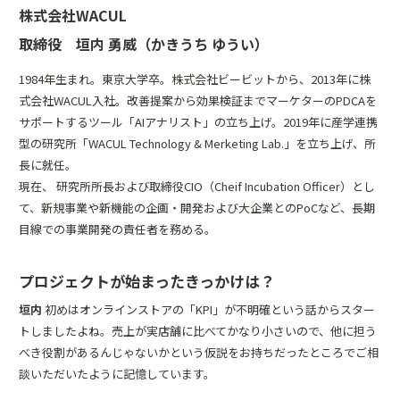
株式会社WACUL
取締役 垣内 勇威（かきうち ゆうい）
1984年生まれ。東京大学卒。株式会社ビービットから、2013年に株
式会社WACUL入社。改善提案から効果検証までマーケターのPDCAを
サポートするツール「
AIアナリスト
」の立ち上げ。2019年に産学連携
型の研究所「WACUL Technology & Merketing Lab.」を立ち上げ、所
長に就任。
現在、 研究所所長および取締役CIO（Cheif Incubation Officer）とし
て、新規事業や新機能の企画・開発および大企業とのPoCなど、長期
目線での事業開発の責任者を務める。
プロジェクトが始まったきっかけは？
垣内
初めはオンラインストアの「KPI」が不明確という話からスター
トしましたよね。売上が実店舗に比べてかなり小さいので、他に担う
べき役割があるんじゃないかという仮説をお持ちだったところでご相
談いただいたように記憶しています。