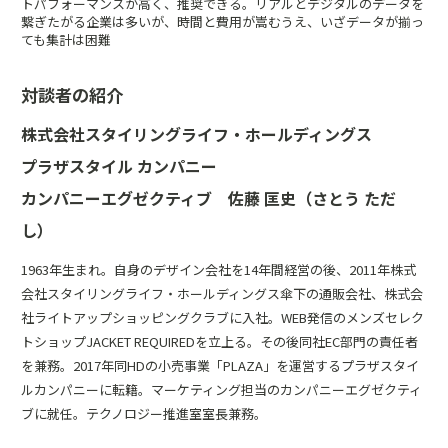
トパフォーマンスが高く、推奨できる。リアルとデジタルのデータを
繋ぎたがる企業は多いが、時間と費用が嵩むうえ、いざデータが揃っ
ても集計は困難
対談者の紹介
株式会社スタイリングライフ・ホールディングス
プラザスタイル カンパニー
カンパニーエグゼクティブ 佐藤 匡史（さとう ただ
し）
1963年生まれ。自身のデザイン会社を14年間経営の後、2011年株式
会社スタイリングライフ・ホールディングス傘下の通販会社、株式会
社ライトアップショッピングクラブに入社。WEB発信のメンズセレク
トショップJACKET REQUIREDを立上る。その後同社EC部門の責任者
を兼務。2017年同HDの小売事業「PLAZA」を運営するプラザスタイ
ルカンパニーに転籍。マーケティング担当のカンパニーエグゼクティ
ブに就任。テクノロジー推進室室長兼務。