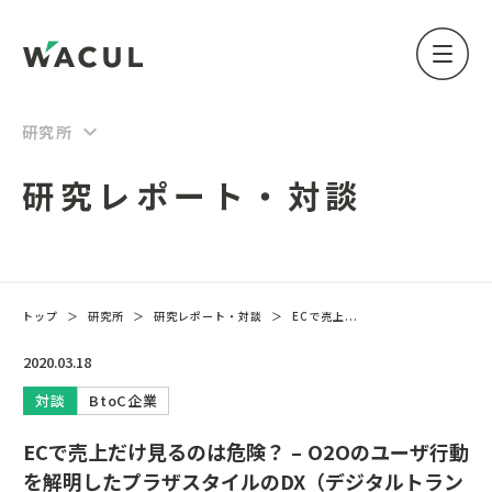
keyboard_arrow_down
研究所
研究レポート・対談
トップ
＞
研究所
＞
研究レポート・対談
＞
ECで売上...
2020.03.18
対談
BtoC企業
ECで売上だけ見るのは危険？ – O2Oのユーザ行動
を解明したプラザスタイルのDX（デジタルトラン