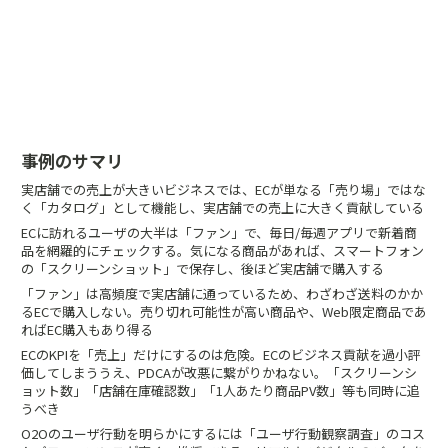
事例のサマリ
実店舗での売上が大きいビジネスでは、ECが単なる「売り場」ではな
く「カタログ」として機能し、実店舗での売上に大きく貢献している
ECに訪れるユーザの大半は「ファン」で、毎日/毎週アプリで新着商
品を網羅的にチェックする。気になる商品があれば、スマートフォン
の「スクリーンショット」で保存し、後ほど実店舗で購入する
「ファン」は高頻度で実店舗に通っているため、わざわざ送料のかか
るECで購入しない。売り切れ可能性が高い商品や、Web限定商品であ
ればEC購入もあり得る
ECのKPIを「売上」だけにするのは危険。ECのビジネス貢献を過小評
価してしまううえ、PDCAが改悪に繋がりかねない。「スクリーンシ
ョット数」「店舗在庫確認数」「1人あたり商品PV数」等も同時に追
うべき
O2Oのユーザ行動を明らかにするには「ユーザ行動観察調査」のコス