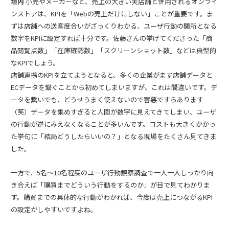
垣内
小売やメーカーなど、売上の大きい実店舗と併用されるオンライ
ンストアは、KPIを「Webの売上だけにしない」ことが重要です。ま
ずは店舗への送客度合いがざっくりわかる、ユーザ行動の関所となる
数字をKPIに設定すれば十分です。佐藤さんの挙げてくださった「商
品閲覧点数」「在庫確認数」「スクリーンショット数」などは典型的
なKPIでしょう。
店舗連携のKPIを立てようとなると、多くの企業がまず店舗データと
ECデータを繋ぐことから初めてしまいますが、これは間違いです。デ
ータを繋いでも、どうせうまく使えないので害悪ですらあります
（笑）データを集めすぎると人間が数字に見えてきてしまい、ユーザ
の行動が逆にみえなくなることが多いんです。コストも大きくかかっ
た挙句に「結局どうしたらいいの？」となる現場をたくさん見てきま
した。
一方で、5名～10名程度のユーザ行動観察調査で一人一人しっかり向
き合えば「購買までどういう行動をするのか」が目で見てわかりま
す。購買までの具体的な行動がわかれば、今度は売上につながるKPI
の設定がしやすいですよね。