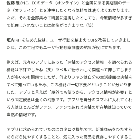
佐藤
確かに、ECのデータ（オンライン）と全国にある実店舗のデー
タ（オフライン）とを連携したくなる気持ちは凄くよくわかります。
ただ、それを全部集めて綺麗に連携したとしても、今度情報が多すぎ
て処理しきれないことは想像がつきますね（笑）
垣内
KPIを決めた後は、ユーザ行動を踏まえてUIを改善していきまし
たね。この工程でもユーザ行動観察調査の結果が役に立ちます。
例えば、元々のアプリにあった「店舗のアクセス情報」を調べられる
機能は不評でしたね（笑）ラベルが紛らわしく間違って押してしまう
人が多いのも問題でしたが、何よりファンは自分の生活範囲の店舗を
すべて知っているため、この機能が一切不要だということが分かりま
した。アプリと言えば「屋外でも使うから、アクセス情報が必要」と
いう固定観念は全くの幻想です。アプリを自分のスマホに入れてくれ
る人はほとんどがファン。ファンであれば店舗の所在地は知っていて
当然の情報です。
アプリに求められていたのはカタログ機能です。新着商品をひたすら
だらだら見やすくすることと、気に入った商品を保存しやすくするこ