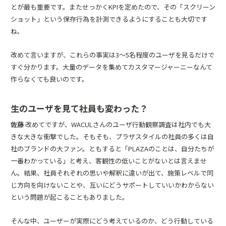
とが最も重要です。またせっかくKPIを定めたので、その「スクリーン
ショット」という保存行為を計測できるようにすることも大切です
ね。
改めて言いますが、これらの事実は3～5名程度のユーザを見るだけで
すぐ分かります。大量のデータを集めてカスタマージャーニーなんて
作らなくても良いのです。
生のユーザを見て社員も変わった？
佐藤
改めてですが、WACULさんのユーザ行動観察調査は社内でも大
きな大きな衝撃でした。そもそも、プラザスタイルの社員の多くは自
社のブランドの大ファン。ともすると「PLAZAのことは、自分たちが
一番わかっている」と考え、客観性の低いことがないとは言えませ
ん。結果、社員それぞれの思いや解釈に違いが出て、施策レベルで同
じ方向を向けないことや、互いにどうサポートしていいかわからない
という問題が起こることもありました。
そんな中、ユーザーが実際にどう考えているのか、どう行動している