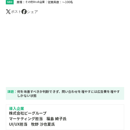
業種：
｜
従業員数：
～100名
SEO
その他BtoB企業
シェア
ポスト
課題：
何を改善すべきか判断できず、問い合わせを増やすには広告費を増やす
しかない状態
導入企業
株式会社ビーグループ
マーケティング担当 福島 綺子氏
UI/UX担当 牧野 沙也夏氏