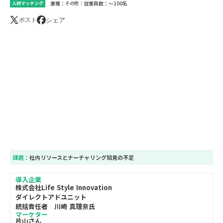
業種：
｜
従業員数：
～100名
人材マッチング
その他
シェア
ポスト
課題：
社内リソースとナーチャリング知見の不足
導入企業
株式会社Life Style Innovation
ダイレクトアドユニット
統括責任者 川崎 真理奈氏
マーケター
片山さん