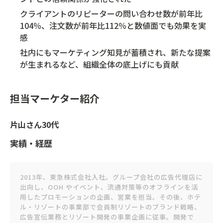
クライアントのリピーターの問い合わせ数が前年比
104％、注文数が前年比112％と数値面でも効果を実
感
社内にもマーケティング知見が蓄積され、新たな提案
が生まれるなど、組織全体の底上げにも貢献
担当マーケター紹介
片山さん30代
実績・経歴
2013年、東急株式会社入社。グループ会社の広告代理店に
出向し、OOH やイベント、流通対策等のオフラインを活
用したプロモーションの企画、営業を担当。その後、ホテ
ル・リゾートの事業部で会員制リゾートのブランド戦略、
広告宣伝業務とリゾート開発の事業企画に従事。開発で