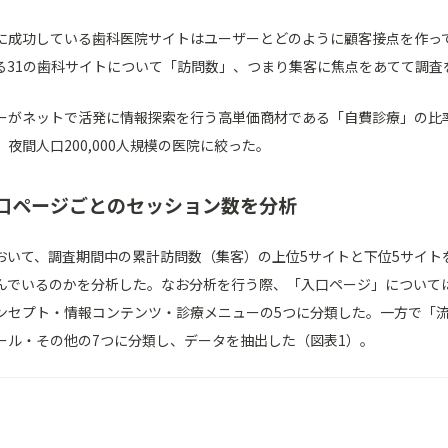
に成功している歯科医院サイトはユーザーとどのように顧客接点を作っ
る31の歯科サイトについて「訪問数」、つまり集客に焦点をあてて調査
ーがネットで活発に情報探索を行う高単価商材である「自費診療」の比
夜間人口200,000人規模の医院に絞った。
口ページごとのセッション数を分析
おいて、調査期間中の累計訪問数（集客）の上位5サイトと下位5サイト
んでいるのかを分析した。なお分析を行う際、「入口ページ」について
ンセプト・情報コンテンツ・診療メニューの5つに分類した。一方で「
ール・その他の7つに分類し、データを抽出した（図表1）。