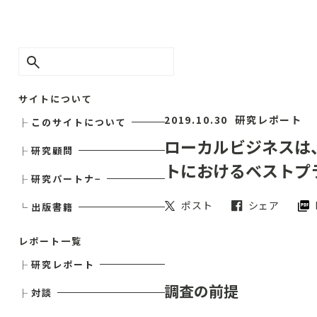
サイトについて
2019.10.30
研究レポート
├
このサイトについて
ローカルビジネスは
├
研究顧問
トにおけるベストプ
├
研究パートナ−
ポスト
シェア
└
出版書籍
レポート一覧
├
研究レポート
調査の前提
├
対談