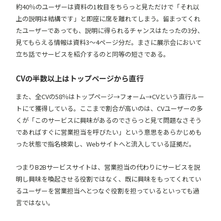
約40％のユーザーは資料の1枚目をちらっと見ただけで「それ以
上の説明は結構です」と即座に席を離れてしまう。留まってくれ
たユーザーであっても、説明に得られるチャンスはたったの3分、
見てもらえる情報は資料3〜4ページ分だ。まさに展示会において
立ち話でサービスを紹介するのと同等の短さである。
CVの半数以上はトップページから直行
また、全CVの58％はトップページ→フォーム→CVという直行ルー
トにて獲得している。ここまで割合が高いのは、CVユーザーの多
くが「このサービスに興味があるのでさらっと見て問題なさそう
であればすぐに営業担当を呼びたい」という意思をあらかじめも
った状態で指名検索し、Webサイトへと流入している証拠だ。
つまりB2Bサービスサイトは、営業担当の代わりにサービスを説
明し興味を喚起させる役割ではなく、既に興味をもってくれてい
るユーザーを営業担当へとつなぐ役割を担っているといっても過
言ではない。