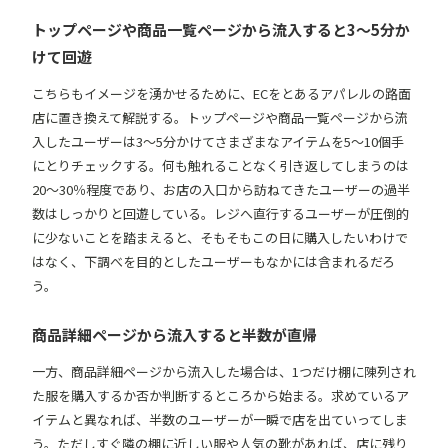
トップページや商品一覧ページから流入すると3〜5分か
けて回遊
こちらもイメージを湧かせるために、ECをとあるアパレルの路面
店に置き換えて解説する。トップページや商品一覧ページから流
入したユーザーは3〜5分かけてさまざまなアイテムを5〜10個手
にとりチェックする。何も触れることなく引き返してしまうのは
20〜30％程度であり、お店の入口から訪ねてきたユーザーの過半
数はしっかりと回遊している。レジへ直行するユーザーが圧倒的
に少ないことを踏まえると、そもそもこの日に購入したいわけで
はなく、下調べを目的としたユーザーもなかには含まれるだろ
う。
商品詳細ページから流入すると半数が直帰
一方、商品詳細ページから流入した場合は、1つだけ棚に陳列され
た服を購入するか否か判断するところから始まる。求めているア
イテムと異なれば、半数のユーザーが一瞬で店を出ていってしま
う。ただしすぐ隣の棚に近しい服や人気の靴があれば、店に残り