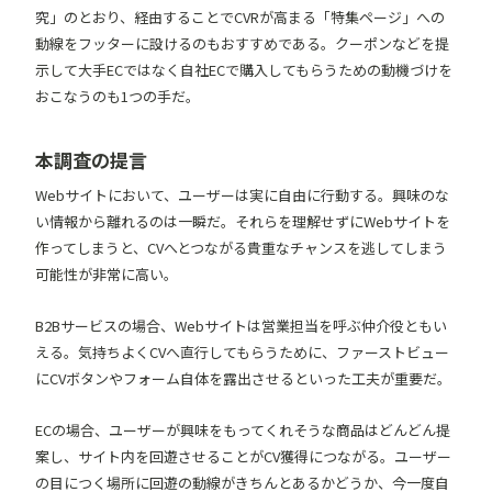
究
」のとおり、経由することでCVRが高まる「特集ページ」への
動線をフッターに設けるのもおすすめである。クーポンなどを提
示して大手ECではなく自社ECで購入してもらうための動機づけを
おこなうのも1つの手だ。
本調査の提言
Webサイトにおいて、ユーザーは実に自由に行動する。興味のな
い情報から離れるのは一瞬だ。それらを理解せずにWebサイトを
作ってしまうと、CVへとつながる貴重なチャンスを逃してしまう
可能性が非常に高い。
B2Bサービスの場合、Webサイトは営業担当を呼ぶ仲介役ともい
える。気持ちよくCVへ直行してもらうために、ファーストビュー
にCVボタンやフォーム自体を露出させるといった工夫が重要だ。
ECの場合、ユーザーが興味をもってくれそうな商品はどんどん提
案し、サイト内を回遊させることがCV獲得につながる。ユーザー
の目につく場所に回遊の動線がきちんとあるかどうか、今一度自