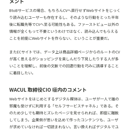
メント
BtoBサービスの場合、もちろんCVへ直行せずWebサイトをじっく
り読み込むユーザーも存在するし、そのような行動をとった半年
後に転職先等でCVへ至る可能性もある。ファーストビュー以外の
情報が全くもって不要というわけではなく、読み込んでもらえる
ことを前提にWebサイトを作らない、ということが重要だ。
またECサイトでは、データ上は商品詳細ページからのルートのCV
が高く思えるがショッピングを楽しんだり下見したりする人が多
いことを理解し、前後の文脈での回遊行動を巧みに誘導すること
に着目したい。
WACUL 取締役CIO 垣内のコメント
Webサイトをはじめとするデジタル媒体は、ユーザが一人で誰の
邪魔も受けずに利用する「セルフサービスチャネル」である。そ
のため少しでも期待とズレたページを見せられれば、即座に離脱
してしまう。企業側が思いを込めて作ったコンテンツも、ユーザ
が求めていなければ一切読まれない。言い換えればデジタルでユ