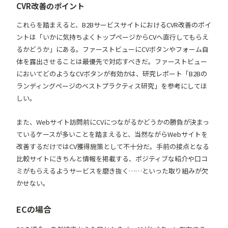
CVR改善のポイント
これらを踏まえると、B2BサービスサイトにおけるCVR改善のポイ
ントは「いかに気持ちよくトップページからCVへ直行してもらえ
るかどうか」にある。ファーストビューにCVボタンやフォーム自
体を露出させることは最優先で対応すべきだ。ファーストビュー
においてどのようなCVボタンが有効かは、研究レポート「
B2Bの
ランディングページのベストプラクティス研究
」を参考にしてほ
しい。
また、Webサイト訪問前にCVにつながるかどうかの勝負が決まっ
ているケースが多いことを踏まえると、当然ながらWebサイトを
改善するだけではCV獲得施策として不十分だ。手前の接点となる
比較サイトにきちんと情報を掲載する、ポジティブな紹介や口コ
ミがもらえるようサービスを磨き抜く……といった取り組みが欠
かせない。
ECの場合