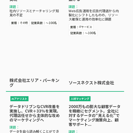
課題：
課題：
Web広告運用を広告代理店から内
社内リソースとナーチャリング知
製化にシフトしたものの、リソー
見の不足
ス確保と運用の効率化に課題
業種：
従業員数：
～100名
その他
業種：
ITサービス
従業員数：
～100名
株式会社エリア・パーキン
ソースネクスト株式会社
グ
人材マッチング
AIアナリスト
2000万もの膨大な顧客データ
データドリブンなCVR改善を
を精緻にセグメント。全社に
実施し、CVR＋33％を実現。
対するデータの“見える化”で
代理店任せから主体的な攻め
マーケティング施策向上、顧
のマーケティングへ
客サポート...
課題：
データを自ら読み解くことができ
課題：