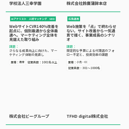
株式会社鈴廣蒲鉾本店
学校法人三幸学園
広告運用
AIアナリスト
人材マッチング
SEO
Web施策を「点」で終わらせ
WebサイトCVR140％改善を
ない。サイト改善から一気通
起点に、個別最適から全体最
貫で描く、事業成長のシナリ
適へ。マーケティング全体を
オ
見据えた取り組み
課題：
課題：
限定的な予算による代理店のフォ
さらなる成果向上に向けた、マー
ロー不足と、投資効率の課題
ケティング体制の見直し
業種：
業種：
従業員数：
1001名以上
小売・EC
教育
従業員数：
301～1000名
株式会社ビーグループ
TFHD digital株式会社