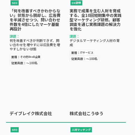
SEO
DX研修
「何を改善すべきかわからな
実務で成果を生む人財を育成
い」状態から脱却し、広告費
する、全10回短期集中の実践
を半減させつつ、問い合わせ
型マーケティング研修。顧客
件数を4倍にしたマーケ基盤
調査を通じ実務課題の解決力
再設計
を強化
課題：
課題：
何を改善すべきか判断できず、問
デジタルマーケティング人材の育
い合わせを増やすには広告費を増
成
やすしかない状態
業種：
ITサービス
業種：
その他BtoB企業
従業員数：
～100名
従業員数：
～100名
デイブレイク株式会社
株式会社こうゆう
SEO
人材マッチング