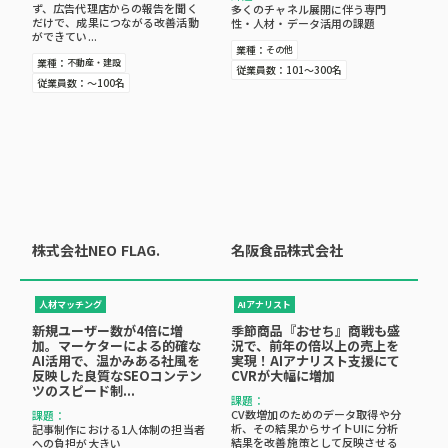
ず、広告代理店からの報告を聞く
多くのチャネル展開に伴う専門
だけで、成果につながる改善活動
性・人材・データ活用の課題
ができてい...
業種：
その他
業種：
不動産・建設
従業員数：
101～300名
従業員数：
～100名
名阪食品株式会社
株式会社NEO FLAG.
AIアナリスト
人材マッチング
季節商品『おせち』商戦も盛
新規ユーザー数が4倍に増
況で、前年の倍以上の売上を
加。マーケターによる的確な
実現！AIアナリスト支援にて
AI活用で、温かみある社風を
CVRが大幅に増加
反映した良質なSEOコンテン
ツのスピード制...
課題：
CV数増加のためのデータ取得や分
課題：
析、その結果からサイトUIに分析
記事制作における1人体制の担当者
結果を改善施策として反映させる
への負担が大きい