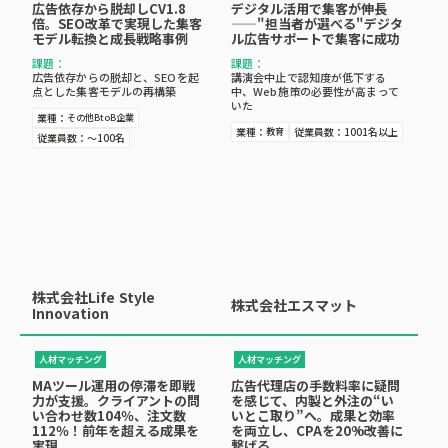
広告依存から脱却しCV1.8
デジタル活用で集客が伸長
倍。SEO改革で実現した集客
——"担当者が選べる"デジタ
モデル転換と成長戦略事例
ル広告サポートで集客に成功
課題：
課題：
広告依存からの脱却と、SEOを起
講演会中止で認知度が低下する
点とした集客モデルの再構築
中、Web施策の必要性が高まって
いた
業種：
その他BtoB企業
業種：
従業員数：
1001名以上
教育
従業員数：
～100名
株式会社Life Style
株式会社エスマット
Innovation
人材マッチング
人材マッチング
広告代理店の手数料率に疑問
MAツール運用の停滞を即戦
を感じて、内製と外注の“い
力が支援。クライアントの問
いとこ取り”へ。成果と効率
い合わせ数104％、注文数
を両立し、CPAを20%改善に
112％！前年を超える成果を
繋げる
実現